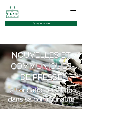
Faire un don
NOUVELLES ET
COMMUNIQUÉS
DE PRESSE
La Fondation en action
dans sa communauté