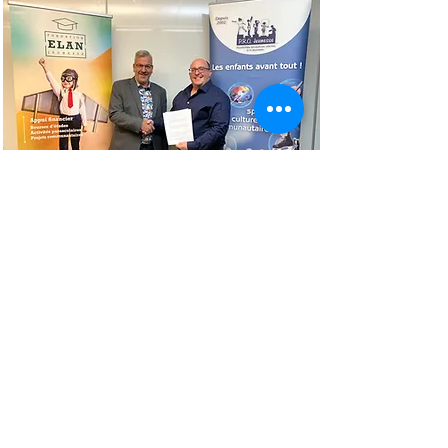
La Fondation fait un
don majeur de 25 000$
à P.R.O jeunesse
9 novembre 2022
Lire la suite