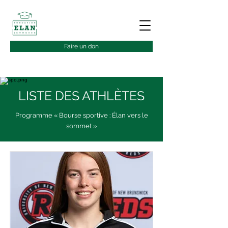
Faire un don
LISTE DES ATHLÈTES
Programme « Bourse sportive : Élan vers le
sommet »