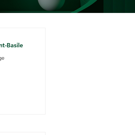
nt-Basile
ge