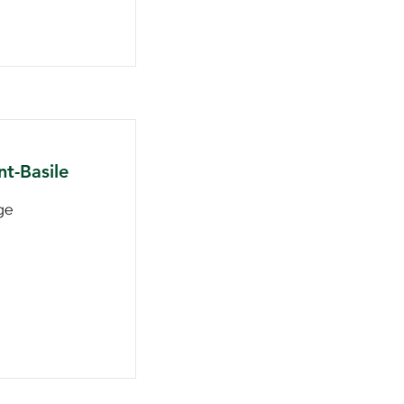
nt-Basile
ge