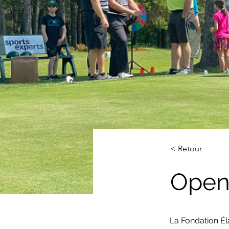
< Retour
Open
La Fondation Él